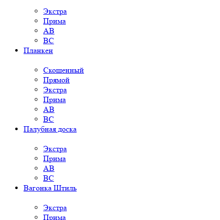
Экстра
Прима
AB
BC
Планкен
Скошенный
Прямой
Экстра
Прима
AB
BC
Палубная доска
Экстра
Прима
AB
BC
Вагонка Штиль
Экстра
Прима