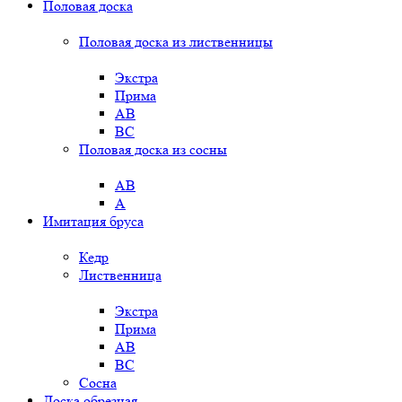
Половая доска
Половая доска из лиственницы
Экстра
Прима
AB
BC
Половая доска из сосны
AB
A
Имитация бруса
Кедр
Лиственница
Экстра
Прима
AB
BC
Сосна
Доска обрезная