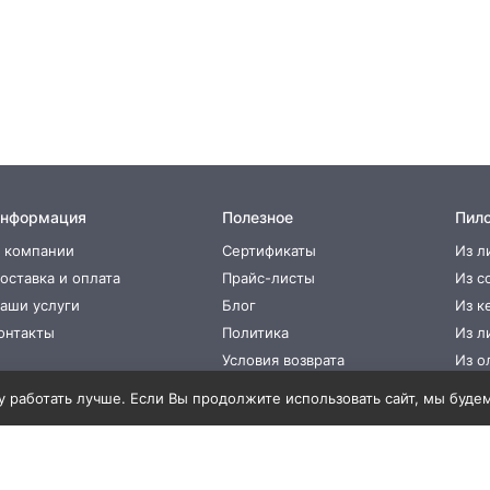
нформация
Полезное
Пил
 компании
Сертификаты
Из л
оставка и оплата
Прайс-листы
Из с
аши услуги
Блог
Из к
онтакты
Политика
Из л
Условия возврата
Из о
 работать лучше. Если Вы продолжите использовать сайт, мы будем с