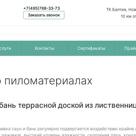
+7(495)768-33-73
ТК Балтия, Но
Заказать звонок
10 км о
слуги
Контакты
Сертификаты
Прай
о пиломатериалах
бань террасной доской из лиственни
ивка саун и бань регулярно подвергается воздействию крайне
режимов, высокий уровень влажности, скопления пара, конде