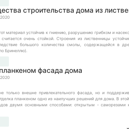
ества строительства дома из листв
 2020
от материал устойчив к гниению, разрушению грибком и насеко
 считается очень стойкой. Строения из лиственницы устойч
ледствие большого количества смолы, содержащейся в дре
 по Бринеллю).
планкеном фасада дома
 2020
не только внешне привлекательного фасада, но и поддержив
отделка планкеном одно из наилучших решений для дома. В это
адов двумя основными способами: открытым - саморезами 