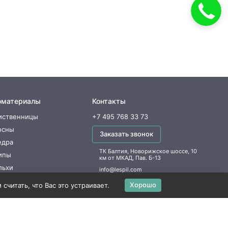
оматериалы
Контакты
иственницы
+7 495 768 33 73
осны
Заказать звонок
едра
ТК Балтия, Новорижское шоссе, 10
ипы
км от МКАД, Пав. Б-13
льхи
info@lespil.com
Хорошо
читать, что Вас это устраивает.