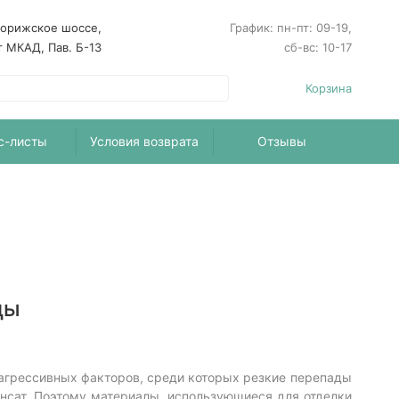
ворижское шоссе,
График: пн-пт: 09-19,
т МКАД, Пав. Б-13
сб-вс: 10-17
Корзина
с-листы
Условия возврата
Отзывы
цы
 агрессивных факторов, среди которых резкие перепады
нсат. Поэтому материалы, использующиеся для отделки