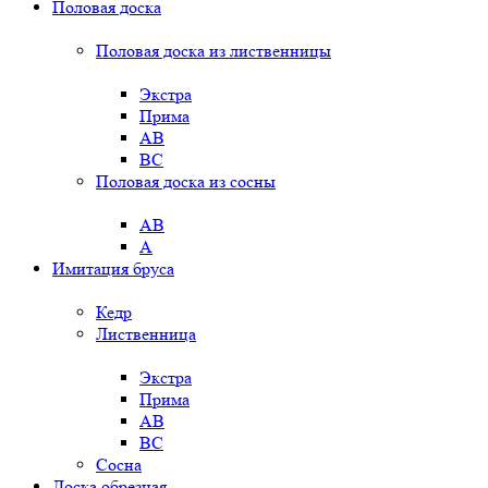
Половая доска
Половая доска из лиственницы
Экстра
Прима
AB
BC
Половая доска из сосны
AB
A
Имитация бруса
Кедр
Лиственница
Экстра
Прима
AB
BC
Сосна
Доска обрезная