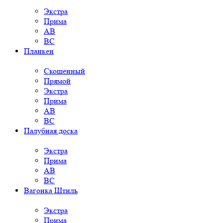
Экстра
Прима
AB
BC
Планкен
Скошенный
Прямой
Экстра
Прима
AB
BC
Палубная доска
Экстра
Прима
AB
BC
Вагонка Штиль
Экстра
Прима