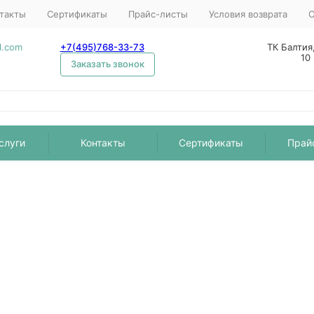
такты
Сертификаты
Прайс-листы
Условия возврата
О
l.com
+7(495)768-33-73
ТК Балтия
10
Заказать звонок
слуги
Контакты
Сертификаты
Прай