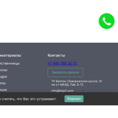
оматериалы
Контакты
иственницы
+7 495 768 33 73
осны
Заказать звонок
едра
ТК Балтия, Новорижское шоссе, 10
ипы
км от МКАД, Пав. Б-13
льхи
info@lespil.com
Хорошо
читать, что Вас это устраивает.