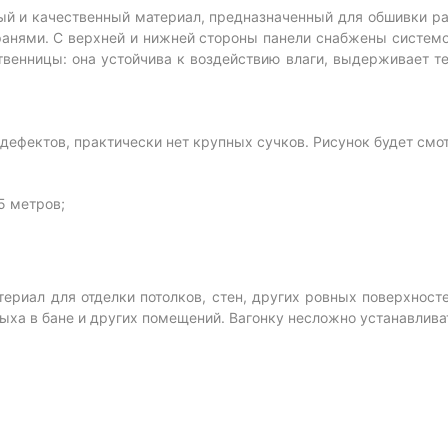
ый и качественный материал, предназначенный для обшивки р
анями. С верхней и нижней стороны панели снабжены системой
твенницы: она устойчива к воздействию влаги, выдерживает т
дефектов, практически нет крупных сучков. Рисунок будет смо
5 метров;
риал для отделки потолков, стен, других ровных поверхност
ыха в бане и других помещений. Вагонку несложно устанавливат