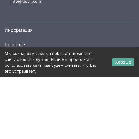
info@lespil.com
Информация
Полезное
Мы сохраняем файлы cookie: это помогает
Пиломатериалы
сайту работать лучше. Если Вы продолжите
Хорошо
использовать сайт, мы будем считать, что Вас
это устраивает.
Политика персональных данных
Карта сайта
×
Заказать обратный звонок