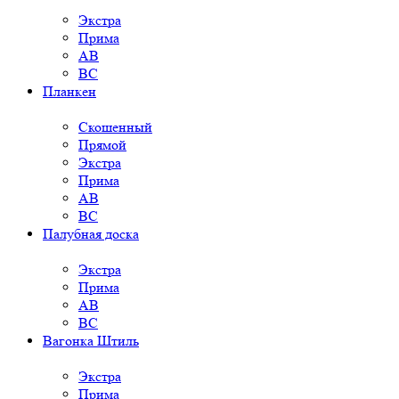
Экстра
Прима
AB
BC
Планкен
Скошенный
Прямой
Экстра
Прима
AB
BC
Палубная доска
Экстра
Прима
AB
BC
Вагонка Штиль
Экстра
Прима