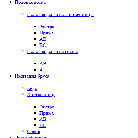
Половая доска
Половая доска из лиственницы
Экстра
Прима
AB
BC
Половая доска из сосны
AB
A
Имитация бруса
Кедр
Лиственница
Экстра
Прима
AB
BC
Сосна
Доска обрезная