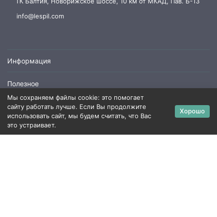
ТК Балтия, Новорижское шоссе, 10 км от МКАД, Пав. Б-13
info@lespil.com
Информация
Полезное
Мы сохраняем файлы cookie: это помогает
Пиломатериалы
сайту работать лучше. Если Вы продолжите
Хорошо
использовать сайт, мы будем считать, что Вас
это устраивает.
Политика персональных данных
Карта сайта
×
Заказать обратный звонок