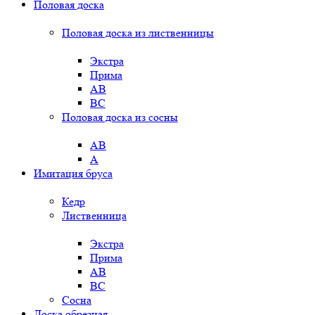
Половая доска
Половая доска из лиственницы
Экстра
Прима
AB
BC
Половая доска из сосны
AB
A
Имитация бруса
Кедр
Лиственница
Экстра
Прима
AB
BC
Сосна
Доска обрезная