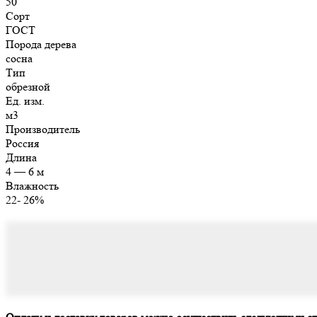
50
Сорт
ГОСТ
Порода дерева
сосна
Тип
обрезной
Ед. изм.
м3
Производитель
Россия
Длина
4 — 6 м
Влажность
22- 26%